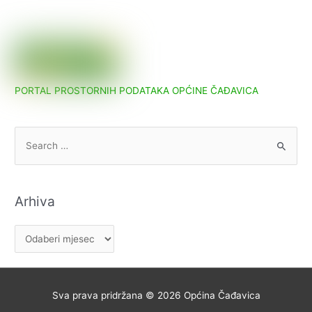
PORTAL PROSTORNIH PODATAKA OPĆINE ČAĐAVICA
S
e
a
r
Arhiva
c
h
A
f
r
o
h
r
i
Sva prava pridržana © 2026
Općina Čađavica
:
v