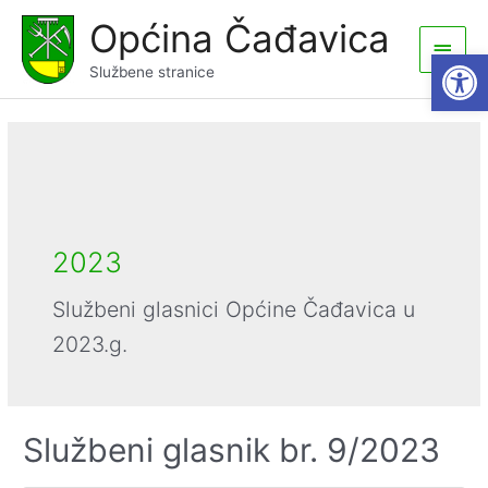
Skip
Općina Čađavica
to
Main
Open
content
Službene stranice
Men
2023
Službeni glasnici Općine Čađavica u
2023.g.
Službeni glasnik br. 9/2023