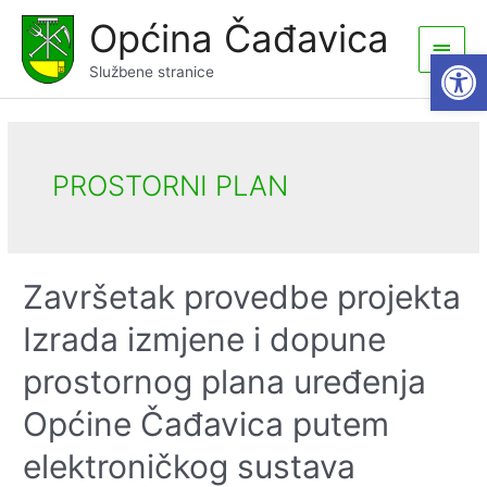
Skip
Općina Čađavica
to
Main
Open
content
Službene stranice
Men
PROSTORNI PLAN
Završetak provedbe projekta
Izrada izmjene i dopune
prostornog plana uređenja
Općine Čađavica putem
elektroničkog sustava