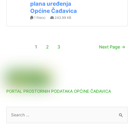
plana uređenja
Općine Čađavica
1 file(s)
243.99 KB
Paginacija
1
2
3
Next Page
→
objava
PORTAL PROSTORNIH PODATAKA OPĆINE ČAĐAVICA
S
e
a