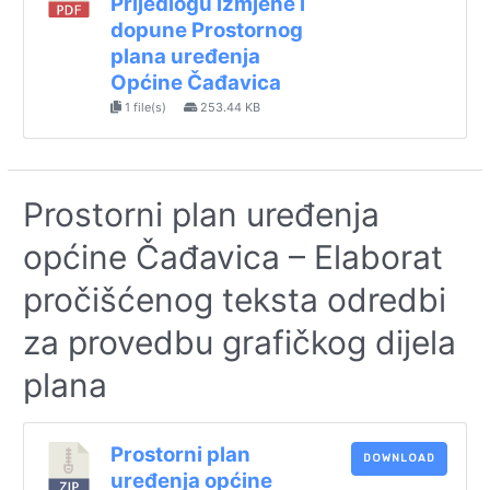
Prijedlogu izmjene i
dopune Prostornog
plana uređenja
Općine Čađavica
1 file(s)
253.44 KB
Prostorni plan uređenja
općine Čađavica – Elaborat
pročišćenog teksta odredbi
za provedbu grafičkog dijela
plana
Prostorni plan
DOWNLOAD
uređenja općine