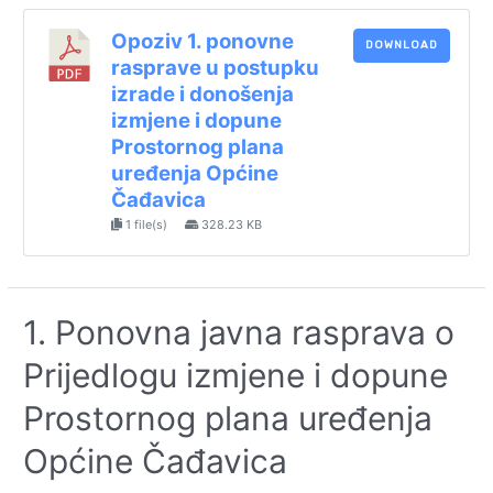
Opoziv 1. ponovne
DOWNLOAD
rasprave u postupku
izrade i donošenja
izmjene i dopune
Prostornog plana
uređenja Općine
Čađavica
1 file(s)
328.23 KB
1. Ponovna javna rasprava o
Prijedlogu izmjene i dopune
Prostornog plana uređenja
Općine Čađavica