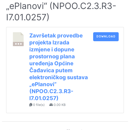
„ePlanovi“ (NPOO.C2.3.R3-
I7.01.0257)
Završetak provedbe
DOWNLOAD
projekta Izrada
izmjene i dopune
prostornog plana
uređenja Općine
Čađavica putem
elektroničkog sustava
„ePlanovi“
(NPOO.C2.3.R3-
I7.01.0257)
0 file(s)
0.00 KB