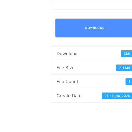
DOWNLOAD
Download
386
File Size
7.11 MB
File Count
1
Create Date
26 ožujka, 2026