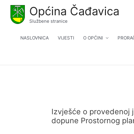
Skip
Općina Čađavica
to
content
Službene stranice
NASLOVNICA
VIJESTI
O OPĆINI
PRORA
Izvješće o provedenoj j
dopune Prostornog pla