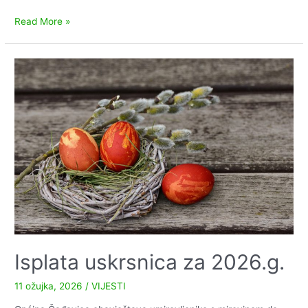
Uputa
Read More »
Područne
službe
civilne
zaštite
Virovitica
o
svinjskoj
kugi
i
pridržavanju
mjera
Isplata uskrsnica za 2026.g.
11 ožujka, 2026
/
VIJESTI