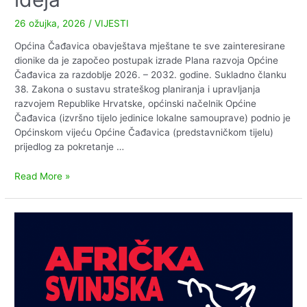
26 ožujka, 2026
/
VIJESTI
Općina Čađavica obavještava mještane te sve zainteresirane
dionike da je započeo postupak izrade Plana razvoja Općine
Čađavica za razdoblje 2026. – 2032. godine. Sukladno članku
38. Zakona o sustavu strateškog planiranja i upravljanja
razvojem Republike Hrvatske, općinski načelnik Općine
Čađavica (izvršno tijelo jedinice lokalne samouprave) podnio je
Općinskom vijeću Općine Čađavica (predstavničkom tijelu)
prijedlog za pokretanje …
Poziv
Read More »
na
dostavu
projektnih
ideja