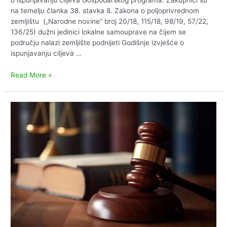
o ispunjavanju ciljeva Gospodarskog programa. Zakupnici su
na temelju članka 38. stavka 8. Zakona o poljoprivrednom
zemljištu („Narodne novine“ broj 20/18, 115/18, 98/19, 57/22,
136/25) dužni jedinici lokalne samouprave na čijem se
području nalazi zemljište podnijeti Godišnje izvješće o
ispunjavanju ciljeva …
Obavijest
Read More »
o
dostavi
Godišnjeg
izvješća
o
ispunjavanju
ciljeva
Gospodarskog
programa