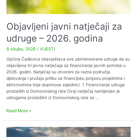
Objavljeni javni natječaji za
udruge – 2026. godina
9 ožujka, 2026
/
VIJESTI
Općina Čađavica obavještava sve zainteresirane udruge da su
objavljena tri javna natječaja za financiranje javnih potreba u
2026. godini. Natječaji su otvoreni za razna područja
djelovanja i pružaju priliku za financijsku potporu projektima i
aktivnostima koje doprinose zajednici. 1. Financiranje udruga
proizašlih iz Domovinskog rata Ovaj natječaj namijenjen je
udrugama proizašlim iz Domovinskog rata za …
Objavljeni
Read More »
javni
natječaji
za
udruge