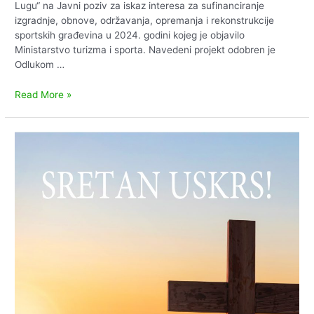
Lugu“ na Javni poziv za iskaz interesa za sufinanciranje
izgradnje, obnove, održavanja, opremanja i rekonstrukcije
sportskih građevina u 2024. godini kojeg je objavilo
Ministarstvo turizma i sporta. Navedeni projekt odobren je
Odlukom …
Završen
Read More »
projekt
Izgradnje
pomoćne
građevine
do
50
m2
–
nadstrešnice
i
redovno
održavanje
građevine
sportske