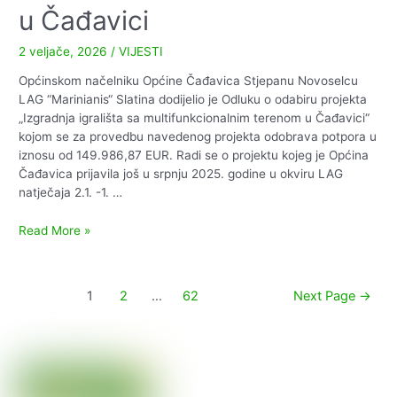
u Čađavici
2 veljače, 2026
/
VIJESTI
Općinskom načelniku Općine Čađavica Stjepanu Novoselcu
LAG “Marinianis“ Slatina dodijelio je Odluku o odabiru projekta
„Izgradnja igrališta sa multifunkcionalnim terenom u Čađavici“
kojom se za provedbu navedenog projekta odobrava potpora u
iznosu od 149.986,87 EUR. Radi se o projektu kojeg je Općina
Čađavica prijavila još u srpnju 2025. godine u okviru LAG
natječaja 2.1. -1. …
Izgradnja
Read More »
igrališta
sa
multifunkcionalnim
Paginacija
1
2
…
62
Next Page
→
terenom
objava
u
Čađavici