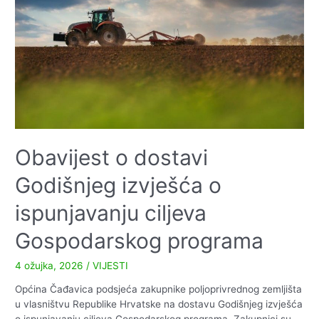
–
2026.
godina
Obavijest o dostavi
Godišnjeg izvješća o
ispunjavanju ciljeva
Gospodarskog programa
4 ožujka, 2026
/
VIJESTI
Općina Čađavica podsjeća zakupnike poljoprivrednog zemljišta
u vlasništvu Republike Hrvatske na dostavu Godišnjeg izvješća