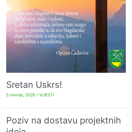
namjene
–
svlačionica“
u
Čađavičkom
Lugu
Sretan Uskrs!
5 travnja, 2026
/
VIJESTI
Poziv na dostavu projektnih
ideja