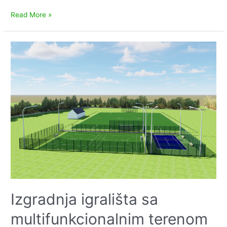
Javni
Read More »
poziv
za
podnošenje
prijava
kandidata
za
prijedlog
za
imenovanje
sudaca
porotnika
Općinskog
suda
u
Virovitici
Izgradnja igrališta sa
multifunkcionalnim terenom