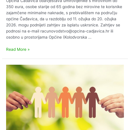
Općina Čađavica obavještava umirovljenike s mirovinom do
350 eura, osobe starije od 65 godina bez mirovine te korisnike
zajamčene minimalne naknade, s prebivalištem na području
općine Čađavica, da u razdoblju od 11. ožujka do 20. ožujka
2026. mogu podnijeti zahtjev za isplatu uskrsnice. Zahtjev se
podnosi na e-mail racunovodstvo@opcina-cadjavica.hr ili
osobno u prostorijama Općine (Kolodvorska …
Isplata
Read More »
uskrsnica
za
2026.g.