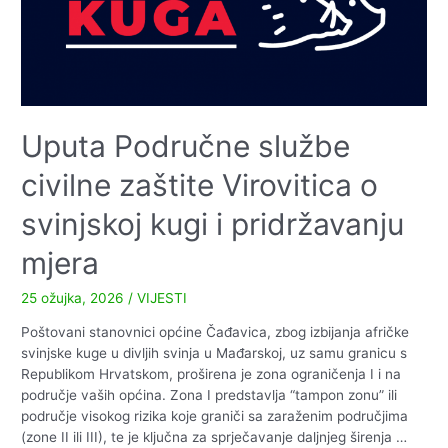
Uputa Područne službe
civilne zaštite Virovitica o
svinjskoj kugi i pridržavanju
mjera
25 ožujka, 2026
/
VIJESTI
Poštovani stanovnici općine Čađavica, zbog izbijanja afričke
svinjske kuge u divljih svinja u Mađarskoj, uz samu granicu s
Republikom Hrvatskom, proširena je zona ograničenja I i na
područje vaših općina. Zona I predstavlja “tampon zonu” ili
područje visokog rizika koje graniči sa zaraženim područjima
(zone II ili III), te je ključna za sprječavanje daljnjeg širenja …