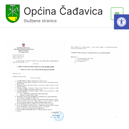
Skip
Općina Čađavica
to
Main
Open
content
Službene stranice
Men