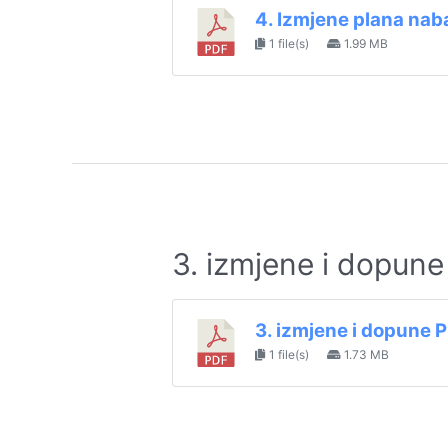
4. Izmjene plana na
1 file(s)
1.99 MB
3. izmjene i dopun
3. izmjene i dopune 
1 file(s)
1.73 MB