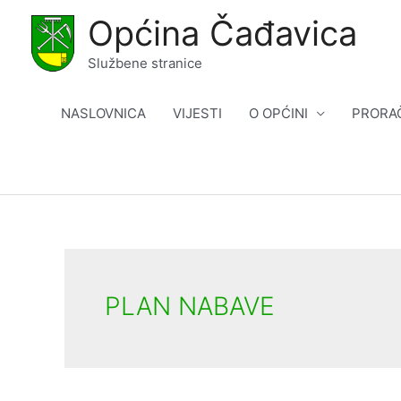
Skip
Općina Čađavica
to
content
Službene stranice
NASLOVNICA
VIJESTI
O OPĆINI
PRORA
PLAN NABAVE