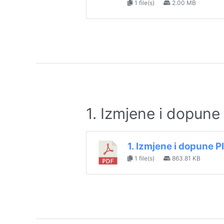
1 file(s)
2.00 MB
1. Izmjene i dopune
1. Izmjene i dopune 
1 file(s)
863.81 KB