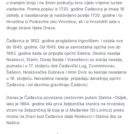
u manjem broju i na širem području kroz cijelo vrijeme turske
vladavine. Prema popisu iz 1720. godine Čađavica je imala 16
obitelji, a naseljavanje je nastavljeno poslije 1720. godine i to
Hrvatima iz Podravine oko Virovitice, ali i iz hrvatskih sela s
druge strane rijeke Drave.
Čađavica je 1852. godine proglašena trgovištem i ostala sve
do 1945. godine. Od 1945. bila je samostalna općina sve do
1962. godine kada se pripojila općini Slatina. Okolna naselja
Noskovci, Starin, Donje Bazije i Vraneševci su starija naselja,
poznata i u 17. stoljeću dok Čađavički Lug, Zvonimirovac,
Šaševo, Noskovačka Dubrava i Ilmin Dvor su kasnije naseljena
u 19. stoljeću. Navedena naselja pripadaju današnjoj općini
Čađavica i od davnina gravitiraju Čađavici.
Danas je Čađavica povezana cestovnim putem Slatina –Osijek,
iako je 1894. godine bila prva željeznička stanica na hrvatskoj
strani na željezničkoj liji koja je iz Mađarske (St.Lorincz) preko
mosta na Dravi kod Čađavice dalje Noskovci i Slatina išla za
Našice.