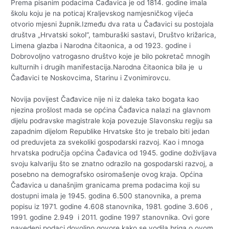
Prema pisanim podacima Čađavica je od 1814. godine imala
školu koju je na poticaj Kraljevskog namjesničkog vijeća
otvorio mjesni župnik.Između dva rata u Čađavici su postojala
društva „Hrvatski sokol“, tamburaški sastavi, Društvo križarica,
Limena glazba i Narodna čitaonica, a od 1923. godine i
Dobrovoljno vatrogasno društvo koje je bilo pokretač mnogih
kulturnih i drugih manifestacija.Narodna čitaonica bila je u
Čađavici te Noskovcima, Starinu i Zvonimirovcu.
Novija povijest Čađavice nije ni iz daleka tako bogata kao
njezina prošlost mada se općina Čađavica nalazi na glavnom
dijelu podravske magistrale koja povezuje Slavonsku regiju sa
zapadnim dijelom Republike Hrvatske što je trebalo biti jedan
od preduvjeta za svekoliki gospodarski razvoj. Kao i mnoga
hrvatska područja općina Čađavica od 1945. godine doživljava
svoju kalvariju što se znatno odrazilo na gospodarski razvoj, a
posebno na demografsko osiromašenje ovog kraja. Općina
Čađavica u današnjim granicama prema podacima koji su
dostupni imala je 1945. godina 6.500 stanovnika, a prema
popisu iz 1971. godine 4.608 stanovnika, 1981. godine 3.606 ,
1991. godine 2.949 i 2011. godine 1997 stanovnika. Ovi gore
navedeni podaci dovoljno govore kako se vodila briga o ovom