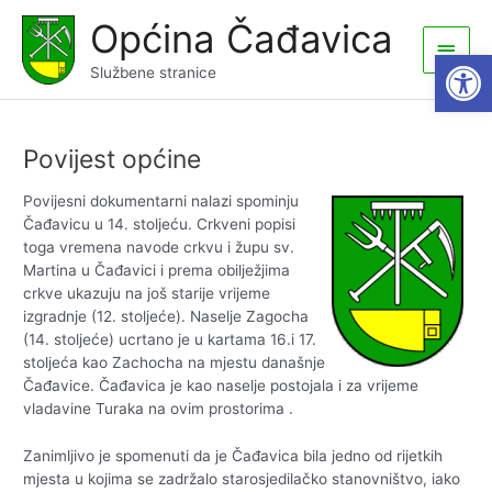
Skip
Općina Čađavica
to
Main
Open
content
Službene stranice
Men
Povijest općine
Povijesni dokumentarni nalazi spominju
Čađavicu u 14. stoljeću. Crkveni popisi
toga vremena navode crkvu i župu sv.
Martina u Čađavici i prema obilježjima
crkve ukazuju na još starije vrijeme
izgradnje (12. stoljeće). Naselje Zagocha
(14. stoljeće) ucrtano je u kartama 16.i 17.
stoljeća kao Zachocha na mjestu današnje
Čađavice. Čađavica je kao naselje postojala i za vrijeme
vladavine Turaka na ovim prostorima .
Zanimljivo je spomenuti da je Čađavica bila jedno od rijetkih
mjesta u kojima se zadržalo starosjedilačko stanovništvo, iako