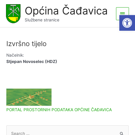
Skip
Općina Čađavica
to
Main
Open
content
Službene stranice
Men
Izvršno tijelo
Načelnik:
Stjepan Novoselec (HDZ)
PORTAL PROSTORNIH PODATAKA OPĆINE ČAĐAVICA
S