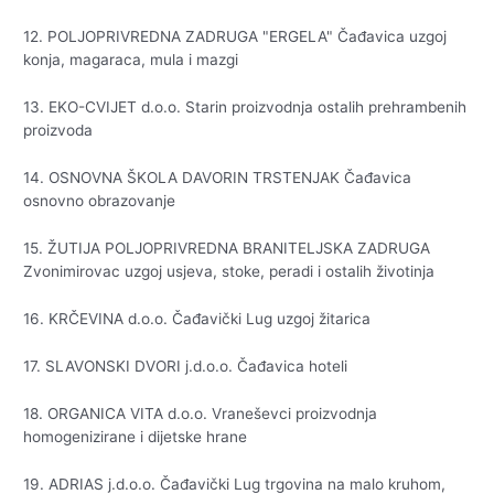
12. POLJOPRIVREDNA ZADRUGA "ERGELA" Čađavica uzgoj
konja, magaraca, mula i mazgi
13. EKO-CVIJET d.o.o. Starin proizvodnja ostalih prehrambenih
proizvoda
14. OSNOVNA ŠKOLA DAVORIN TRSTENJAK Čađavica
osnovno obrazovanje
15. ŽUTIJA POLJOPRIVREDNA BRANITELJSKA ZADRUGA
Zvonimirovac uzgoj usjeva, stoke, peradi i ostalih životinja
16. KRČEVINA d.o.o. Čađavički Lug uzgoj žitarica
17. SLAVONSKI DVORI j.d.o.o. Čađavica hoteli
18. ORGANICA VITA d.o.o. Vraneševci proizvodnja
homogenizirane i dijetske hrane
19. ADRIAS j.d.o.o. Čađavički Lug trgovina na malo kruhom,