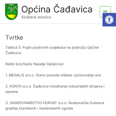
Skip
Općina Čađavica
to
Main
Open
content
Službene stranice
Men
Tvrtke
Tablica 5. Popis poslovnih subjekata na području Općine
Čađavica
Redni broj Naziv Naselje Djelatnost
1. MEGALIS d.o.o. Starin prerada mlijeka i proizvodnja sira
2. KONTA d.o.o. Čađavica instaliranje industrijskih strojeva i
opreme
3. GRAĐEVINARSTVO HORVAT d.o.o. Noskovačka Dubrava
gradnja stambenih i nestambenih zgrada