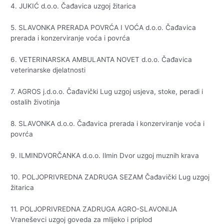
4. JUKIĆ d.o.o. Čađavica uzgoj žitarica
5. SLAVONKA PRERADA POVRĆA I VOĆA d.o.o. Čađavica
prerada i konzerviranje voća i povrća
6. VETERINARSKA AMBULANTA NOVET d.o.o. Čađavica
veterinarske djelatnosti
7. AGROS j.d.o.o. Čađavički Lug uzgoj usjeva, stoke, peradi i
ostalih životinja
8. SLAVONKA d.o.o. Čađavica prerada i konzerviranje voća i
povrća
9. ILMINDVORČANKA d.o.o. Ilmin Dvor uzgoj muznih krava
10. POLJOPRIVREDNA ZADRUGA SEZAM Čađavički Lug uzgoj
žitarica
11. POLJOPRIVREDNA ZADRUGA AGRO-SLAVONIJA
Vraneševci uzgoj goveda za mlijeko i priplod