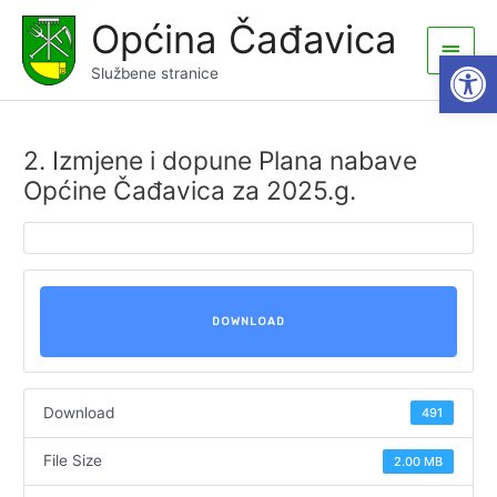
Skip
Općina Čađavica
to
Main
Open
content
Službene stranice
Men
2. Izmjene i dopune Plana nabave
Općine Čađavica za 2025.g.
DOWNLOAD
Download
491
File Size
2.00 MB