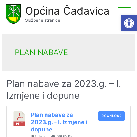
Skip
Općina Čađavica
to
Main
Open
content
Službene stranice
Men
PLAN NABAVE
Plan nabave za 2023.g. – I.
Izmjene i dopune
Plan nabave za
DOWNLOAD
2023.g. - I. Izmjene i
dopune
1 file(s)
786.65 KB