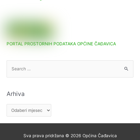
objava
PORTAL PROSTORNIH PODATAKA OPĆINE ČAĐAVICA
S
e
a
r
Arhiva
c
h
A
f
r
o
h
r
i
Sva prava pridržana © 2026
Općina Čađavica
: