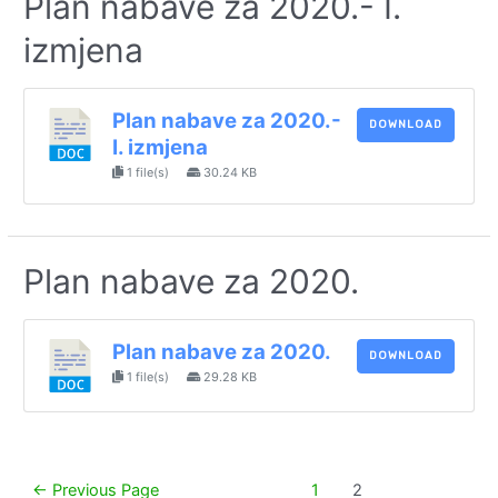
Plan nabave za 2020.- I.
izmjena
Plan nabave za 2020.-
DOWNLOAD
I. izmjena
1 file(s)
30.24 KB
Plan nabave za 2020.
Plan nabave za 2020.
DOWNLOAD
1 file(s)
29.28 KB
Paginacija
←
Previous Page
1
2