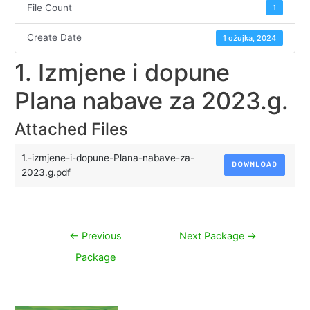
File Count
1
Create Date
1 ožujka, 2024
1. Izmjene i dopune
Plana nabave za 2023.g.
Attached Files
1.-izmjene-i-dopune-Plana-nabave-za-
DOWNLOAD
2023.g.pdf
Navigacija
←
Previous
Next Package
→
objava
Package