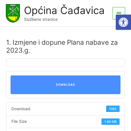
Skip
Općina Čađavica
to
Main
Open
content
Službene stranice
Men
1. Izmjene i dopune Plana nabave za
2023.g.
DOWNLOAD
Download
1082
File Size
1.86 MB