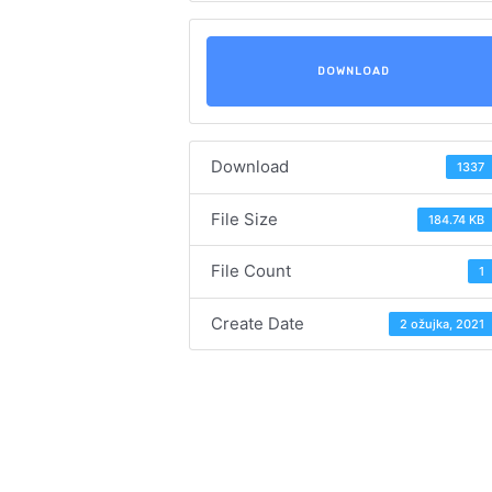
DOWNLOAD
Download
1337
File Size
184.74 KB
File Count
1
Create Date
2 ožujka, 2021
Navigacija