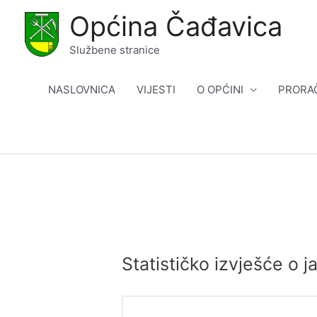
Skip
Općina Čađavica
to
content
Službene stranice
NASLOVNICA
VIJESTI
O OPĆINI
PRORA
Statističko izvješće o 