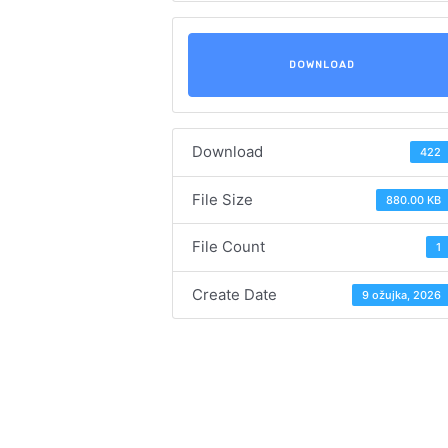
DOWNLOAD
Download
422
File Size
880.00 KB
File Count
1
Create Date
9 ožujka, 2026
Navigacija