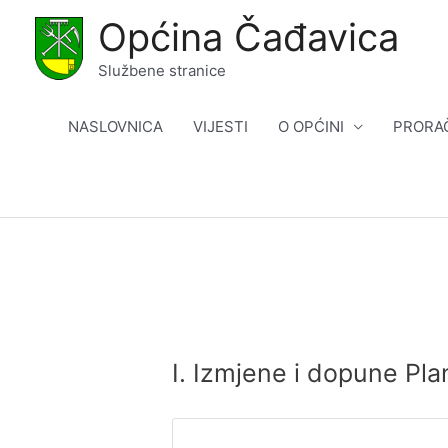
Skip
Općina Čađavica
to
content
Službene stranice
NASLOVNICA
VIJESTI
O OPĆINI
PRORA
I. Izmjene i dopune Pl