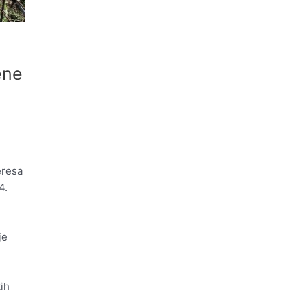
ene
eresa
4.
je
ih