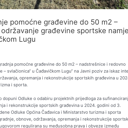
dnje pomoćne građevine do 50 m2 –
o održavanje građevine sportske namj
ičkom Lugu
Izgradnja pomoćne građevine do 50 m2 – nadstrešnice i redovno
 – svlačionica“ u Čađavičkom Lugu“ na Javni poziv za iskaz int
državanja, opremanja i rekonstrukcije sportskih građevina u 202
rizma i sporta.
 dopuni Odluke o odabiru projektnih prijedloga za sufinanciran
ja i rekonstrukcije sportskih građevina u 2024. godini od 3.
ene Odluke Općina Čađavica i Ministarstvo turizma i sporta
zgradnje, obnove, održavanja, opremanja i rekonstrukcije sportsk
 ugovorom regulirana su međusobna prava i obveze između