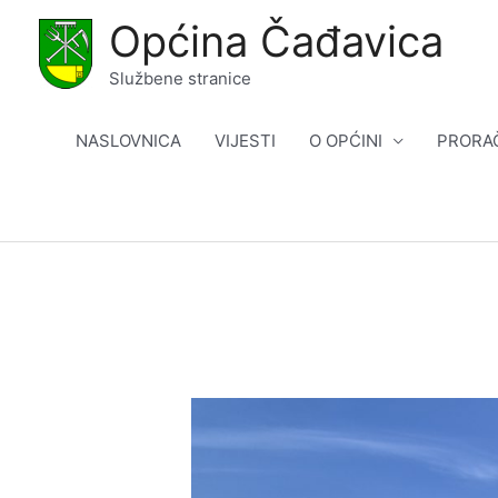
Skip
Općina Čađavica
to
content
Službene stranice
NASLOVNICA
VIJESTI
O OPĆINI
PRORA