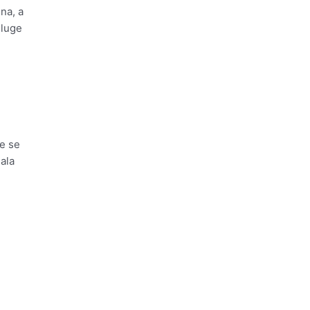
na, a
sluge
me se
ala