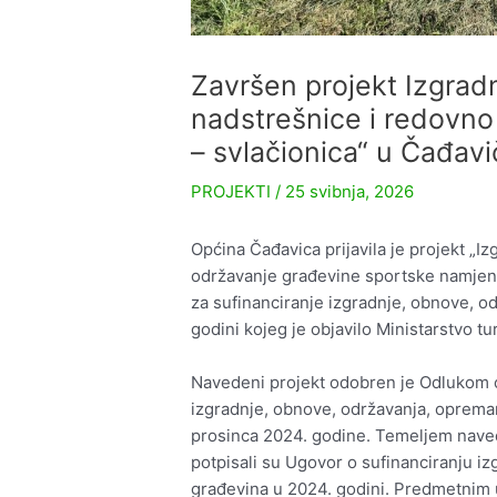
Završen projekt Izgra
nadstrešnice i redovn
– svlačionica“ u Čađav
PROJEKTI
/
25 svibnja, 2026
Općina Čađavica prijavila je projekt „
održavanje građevine sportske namjene
za sufinanciranje izgradnje, obnove, o
godini kojeg je objavilo Ministarstvo tu
Navedeni projekt odobren je Odlukom o
izgradnje, obnove, održavanja, opreman
prosinca 2024. godine. Temeljem naved
potpisali su Ugovor o sufinanciranju i
građevina u 2024. godini. Predmetnim