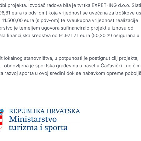
bi projekta. Izvođač radova bila je tvrtka EXPET-ING d.o.o. Slati
696,81 eura (s pdv-om) koja vrijednost se uvećana za troškove u
11.500,00 eura (s pdv-om) te sveukupna vrijednost realizacije
arstvo je temeljem ugovora sufinanciralo projekt u iznosu od
la financijska sredstva od 91.971,71 eura (50,20 %) osigurana u
 lokalnog stanovništva, u potpunosti je postignut cilj projekta,
, obnovljena je sportska građevina u naselju Čađavički Lug či
za razvoj sporta u ovoj sredini dok se nabavkom opreme poboljš