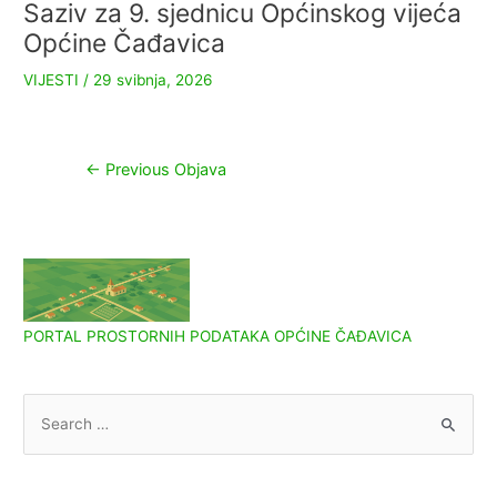
Saziv za 9. sjednicu Općinskog vijeća
Općine Čađavica
VIJESTI
/
29 svibnja, 2026
Navigacija
←
Previous Objava
objava
PORTAL PROSTORNIH PODATAKA OPĆINE ČAĐAVICA
S
e
a