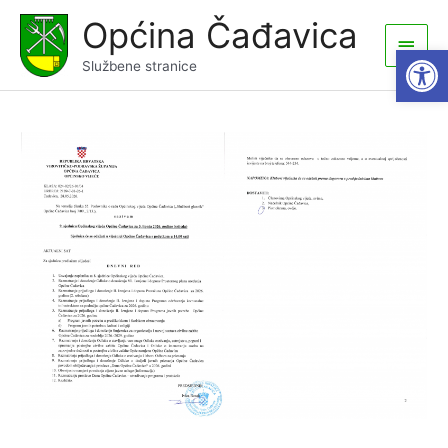
Skip
Općina Čađavica
to
Main
Open
content
Službene stranice
Men