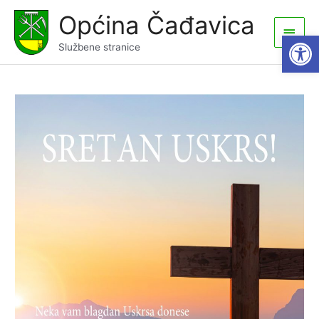
Skip
Općina Čađavica
to
Main
Open
content
Službene stranice
Men