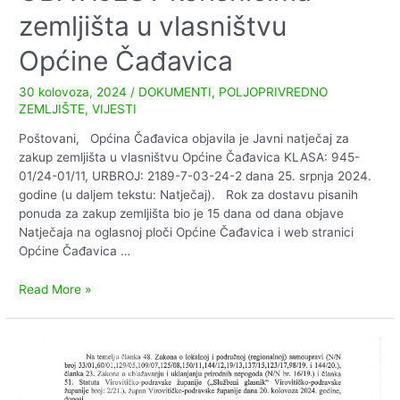
zemljišta u vlasništvu
poljoprivrednim
zemljištem
Općine Čađavica
30 kolovoza, 2024
/
DOKUMENTI
,
POLJOPRIVREDNO
ZEMLJIŠTE
,
VIJESTI
Poštovani, Općina Čađavica objavila je Javni natječaj za
zakup zemljišta u vlasništvu Općine Čađavica KLASA: 945-
01/24-01/11, URBROJ: 2189-7-03-24-2 dana 25. srpnja 2024.
godine (u daljem tekstu: Natječaj). Rok za dostavu pisanih
ponuda za zakup zemljišta bio je 15 dana od dana objave
Natječaja na oglasnoj ploči Općine Čađavica i web stranici
Općine Čađavica …
OBAVIJEST
Read More »
korisnicima
zemljišta
u
vlasništvu
Općine