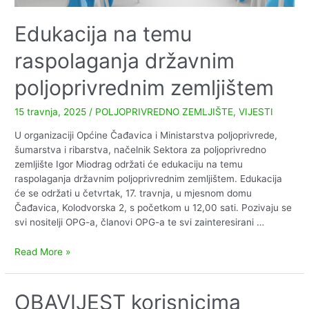
Edukacija na temu
raspolaganja državnim
poljoprivrednim zemljištem
15 travnja, 2025
/
POLJOPRIVREDNO ZEMLJIŠTE
,
VIJESTI
U organizaciji Općine Čađavica i Ministarstva poljoprivrede,
šumarstva i ribarstva, načelnik Sektora za poljoprivredno
zemljište Igor Miodrag održati će edukaciju na temu
raspolaganja državnim poljoprivrednim zemljištem. Edukacija
će se održati u četvrtak, 17. travnja, u mjesnom domu
Čađavica, Kolodvorska 2, s početkom u 12,00 sati. Pozivaju se
svi nositelji OPG-a, članovi OPG-a te svi zainteresirani …
Edukacija
Read More »
na
temu
raspolaganja
OBAVIJEST korisnicima
državnim