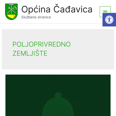
Skip
Općina Čađavica
to
Main
Open
content
Službene stranice
Men
POLJOPRIVREDNO
ZEMLJIŠTE