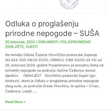
Odluka o proglašenju
prirodne nepogode – SUŠA
20 kolovoza, 2024
/
DOKUMENTI
,
POLJOPRIVREDNO
ZEMLJIŠTE
,
VIJESTI
Na temelju Odluke Župana Virovitičko-podravske županije
(KLASA: 920-08/24-01/03; URBROJ: 2189-03/05-24-14) od
20. kolovoza 2024. godine Povjerenstvo za procjenu šteta od
prirodnih nepogoda na području Općine Čađavica donosi
sljedeću OBAVIJEST Virovitičko-podravski župan Igor
Andrović, donio je Odluku o proglašenju prirodne nepogode
zbog suše, za područje Grada Virovitice, te općina – Crnac,
Čađavica, Lukač, …
Odluka
Read More »
o