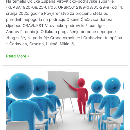
Na temelju Odluke Župana Virovitičko-podravske županije
(KLASA: 920-08/25-01/05; URBROJ: 2189-03/05-29-9) od 14.
srpnja 2025. godine Povjerenstvo za procjenu šteta od
prirodnih nepogoda na području Općine Čađavica donosi
sljedeću OBAVIJEST Virovitičko-podravski župan Igor
Andrović, donio je Odluku o proglašenju prirodne nepogode
zbog suše, za područje Grada Virovitice i Orahovice, te općina
– Čađavica, Gradina, Lukač, Mikleuš, …
Obavijest
Read More »
o
proglašenju
prirodne
nepogode
zbog
suše