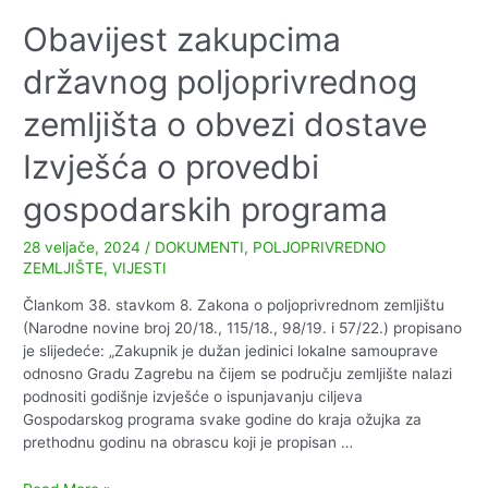
proglašenju
prirodne
Obavijest zakupcima
nepogode
državnog poljoprivrednog
–
SUŠA
zemljišta o obvezi dostave
Izvješća o provedbi
gospodarskih programa
28 veljače, 2024
/
DOKUMENTI
,
POLJOPRIVREDNO
ZEMLJIŠTE
,
VIJESTI
Člankom 38. stavkom 8. Zakona o poljoprivrednom zemljištu
(Narodne novine broj 20/18., 115/18., 98/19. i 57/22.) propisano
je slijedeće: „Zakupnik je dužan jedinici lokalne samouprave
odnosno Gradu Zagrebu na čijem se području zemljište nalazi
podnositi godišnje izvješće o ispunjavanju ciljeva
Gospodarskog programa svake godine do kraja ožujka za
prethodnu godinu na obrascu koji je propisan …
Obavijest