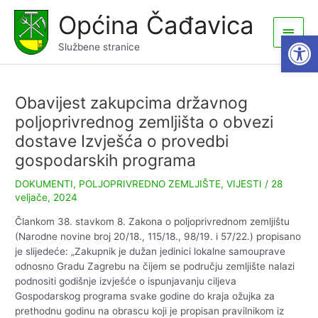
Skip
Općina Čađavica
to
Main
Open
content
Službene stranice
Men
Obavijest zakupcima državnog
poljoprivrednog zemljišta o obvezi
dostave Izvješća o provedbi
gospodarskih programa
DOKUMENTI
,
POLJOPRIVREDNO ZEMLJIŠTE
,
VIJESTI
/
28
veljače, 2024
Člankom 38. stavkom 8. Zakona o poljoprivrednom zemljištu
(Narodne novine broj 20/18., 115/18., 98/19. i 57/22.) propisano
je slijedeće: „Zakupnik je dužan jedinici lokalne samouprave
odnosno Gradu Zagrebu na čijem se području zemljište nalazi
podnositi godišnje izvješće o ispunjavanju ciljeva
Gospodarskog programa svake godine do kraja ožujka za
prethodnu godinu na obrascu koji je propisan pravilnikom iz