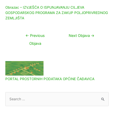
Obrazac – IZVJEŠĆA O ISPUNJAVANJU CILJEVA
GOSPODARSKOG PROGRAMA ZA ZAKUP POLJOPRIVREDNOG
ZEMLJIŠTA
Navigacija
←
Previous
Next Objava
→
objava
Objava
PORTAL PROSTORNIH PODATAKA OPĆINE ČAĐAVICA
S
e
a