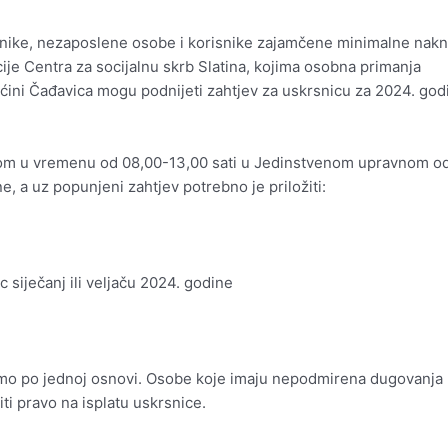
enike, nezaposlene osobe i korisnike zajamčene minimalne nak
je Centra za socijalnu skrb Slatina, kojima osobna primanja
ćini Čađavica mogu podnijeti zahtjev za uskrsnicu za 2024. god
nom u vremenu od 08,00-13,00 sati u Jedinstvenom upravnom od
, a uz popunjeni zahtjev potrebno je priložiti:
siječanj ili veljaču 2024. godine
amo po jednoj osnovi. Osobe koje imaju nepodmirena dugovanja
i pravo na isplatu uskrsnice.