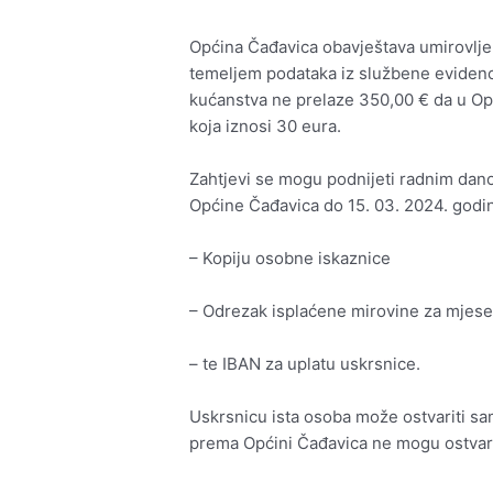
Općina Čađavica obavještava umirovlj
temeljem podataka iz službene evidenci
kućanstva ne prelaze 350,00 € da u Op
koja iznosi 30 eura.
Zahtjevi se mogu podnijeti radnim da
Općine Čađavica do 15. 03. 2024. godine
– Kopiju osobne iskaznice
– Odrezak isplaćene mirovine za mjesec 
– te IBAN za uplatu uskrsnice.
Uskrsnicu ista osoba može ostvariti s
prema Općini Čađavica ne mogu ostvarit