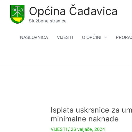
Skip
Općina Čađavica
to
content
Službene stranice
NASLOVNICA
VIJESTI
O OPĆINI
PRORA
Isplata uskrsnice za um
minimalne naknade
VIJESTI
/
26 veljače, 2024