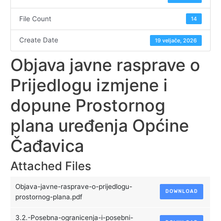
File Count
14
Create Date
19 veljače, 2026
Objava javne rasprave o
Prijedlogu izmjene i
dopune Prostornog
plana uređenja Općine
Čađavica
Attached Files
Objava-javne-rasprave-o-prijedlogu-
DOWNLOAD
prostornog-plana.pdf
3.2.-Posebna-ogranicenja-i-posebni-