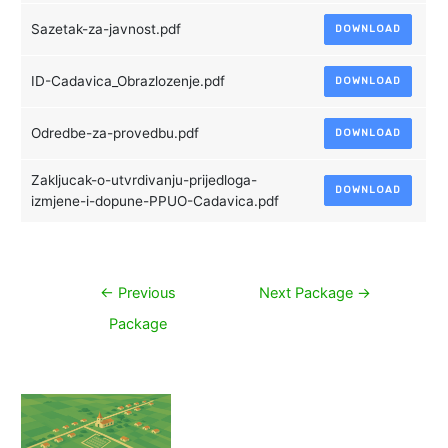
Sazetak-za-javnost.pdf
DOWNLOAD
ID-Cadavica_Obrazlozenje.pdf
DOWNLOAD
Odredbe-za-provedbu.pdf
DOWNLOAD
Zakljucak-o-utvrdivanju-prijedloga-
DOWNLOAD
izmjene-i-dopune-PPUO-Cadavica.pdf
Navigacija
←
Previous
Next Package
→
objava
Package