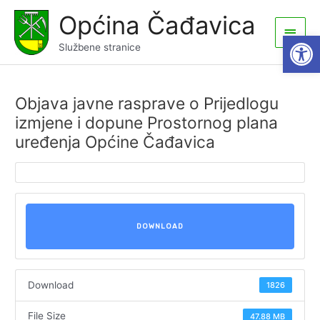
Skip
Općina Čađavica
to
Main
Open
content
Službene stranice
Men
Objava javne rasprave o Prijedlogu
izmjene i dopune Prostornog plana
uređenja Općine Čađavica
DOWNLOAD
Download
1826
File Size
47.88 MB