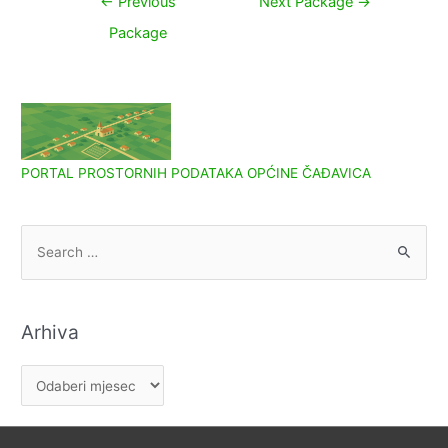
←
Previous
Next Package
→
objava
Package
PORTAL PROSTORNIH PODATAKA OPĆINE ČAĐAVICA
S
e
a
r
Arhiva
c
h
A
f
r
o
h