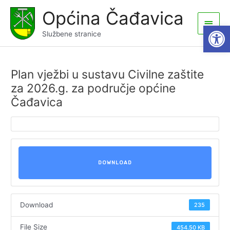
Skip
Općina Čađavica
to
Main
Open
content
Službene stranice
Men
Plan vježbi u sustavu Civilne zaštite
za 2026.g. za područje općine
Čađavica
DOWNLOAD
Download
235
File Size
454.50 KB