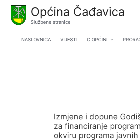
Skip
Općina Čađavica
to
content
Službene stranice
NASLOVNICA
VIJESTI
O OPĆINI
PRORA
Izmjene i dopune Godišn
za financiranje progra
okviru programa javnih