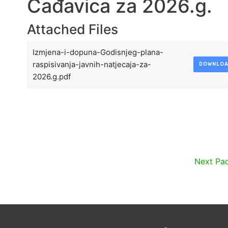
Čađavica za 2026.g.
Attached Files
Izmjena-i-dopuna-Godisnjeg-plana-
raspisivanja-javnih-natjecaja-za-
DOWNLO
2026.g.pdf
Next Pa