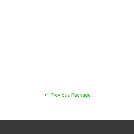
Navigacija
←
Previous Package
objava