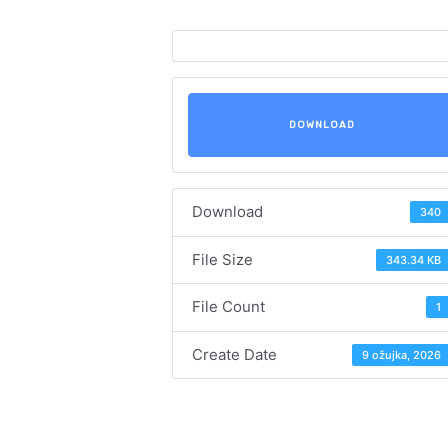
DOWNLOAD
Download
340
File Size
343.34 KB
File Count
1
Create Date
9 ožujka, 2026