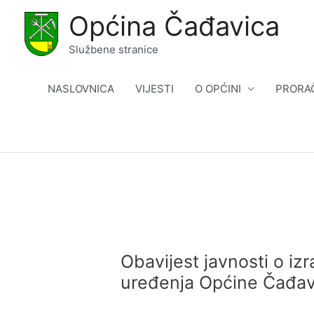
Skip
Općina Čađavica
to
content
Službene stranice
NASLOVNICA
VIJESTI
O OPĆINI
PRORA
Obavijest javnosti o iz
uređenja Općine Čađav