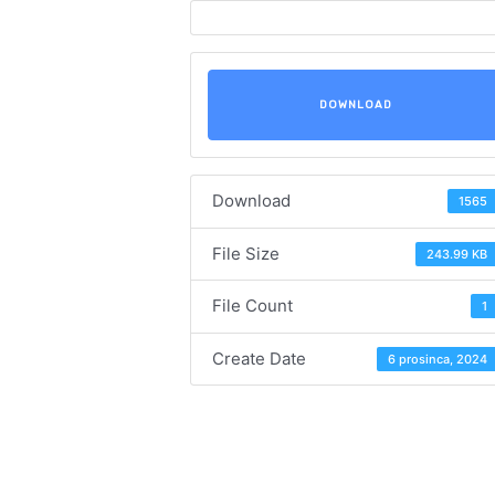
DOWNLOAD
Download
1565
File Size
243.99 KB
File Count
1
Create Date
6 prosinca, 2024