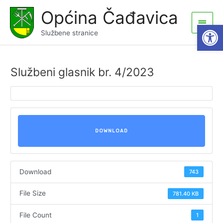
Skip
Općina Čađavica
to
Main
Open
content
Službene stranice
Men
Službeni glasnik br. 4/2023
DOWNLOAD
Download
743
File Size
781.40 KB
File Count
1