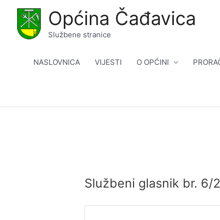
Skip
Općina Čađavica
to
content
Službene stranice
NASLOVNICA
VIJESTI
O OPĆINI
PRORA
Službeni glasnik br. 6