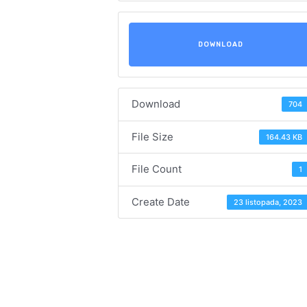
DOWNLOAD
Download
704
File Size
164.43 KB
File Count
1
Create Date
23 listopada, 2023
Navigacija