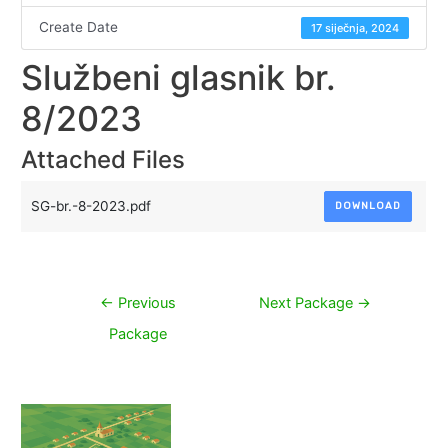
Create Date
17 siječnja, 2024
Službeni glasnik br.
8/2023
Attached Files
SG-br.-8-2023.pdf
DOWNLOAD
Navigacija
←
Previous
Next Package
→
objava
Package