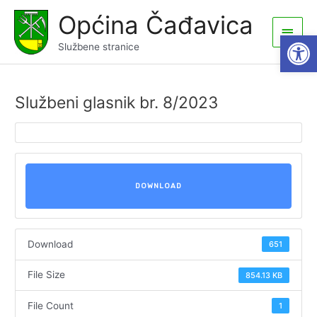
Skip
Općina Čađavica
to
Main
Open
content
Službene stranice
Men
Službeni glasnik br. 8/2023
DOWNLOAD
Download
651
File Size
854.13 KB
File Count
1