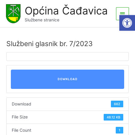
Skip
Općina Čađavica
to
Main
Open
content
Službene stranice
Men
Službeni glasnik br. 7/2023
DOWNLOAD
Download
662
File Size
48.12 KB
File Count
1