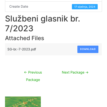
Create Date
17 siječnja, 2024
Službeni glasnik br.
7/2023
Attached Files
SG-br.-7-2023.pdf
DOWNLOAD
Navigacija
←
Previous
Next Package
→
objava
Package