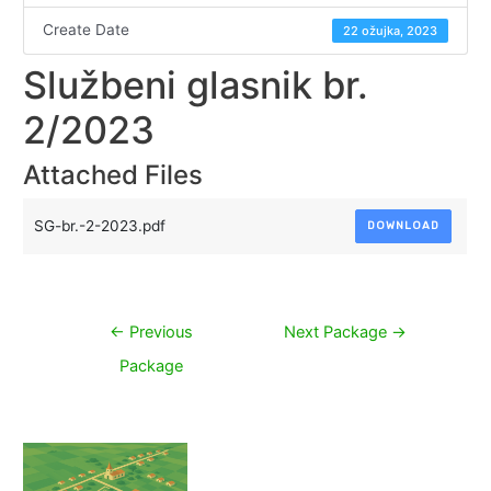
Create Date
22 ožujka, 2023
Službeni glasnik br.
2/2023
Attached Files
SG-br.-2-2023.pdf
DOWNLOAD
Navigacija
←
Previous
Next Package
→
objava
Package