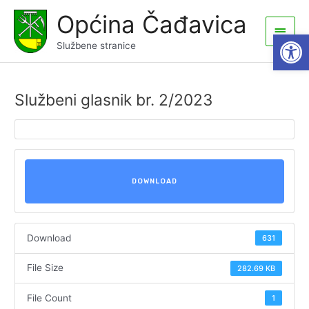
Skip
Općina Čađavica
to
Main
Open
content
Službene stranice
Men
Službeni glasnik br. 2/2023
DOWNLOAD
Download
631
File Size
282.69 KB
File Count
1