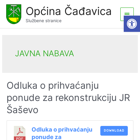
Skip
Općina Čađavica
to
Main
Open
content
Službene stranice
Men
JAVNA NABAVA
Odluka o prihvaćanju
ponude za rekonstrukciju JR
Šaševo
Odluka o prihvaćanju
DOWNLOAD
ponude za