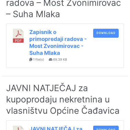
radova – Most Zvonimirovac
– Suha Mlaka
Zapisnik o
DOWNLOAD
primopredaji radova -
Most Zvonimirovac -
Suha Mlaka
1 file(s)
69.39 KB
JAVNI NATJEČAJ za
kupoprodaju nekretnina u
vlasništvu Općine Čađavica
JAVNI NATJEČAJ za