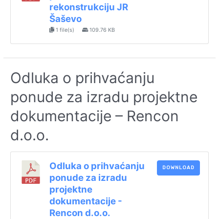
rekonstrukciju JR
Šaševo
1 file(s)
109.76 KB
Odluka o prihvaćanju
ponude za izradu projektne
dokumentacije – Rencon
d.o.o.
Odluka o prihvaćanju
DOWNLOAD
ponude za izradu
projektne
dokumentacije -
Rencon d.o.o.