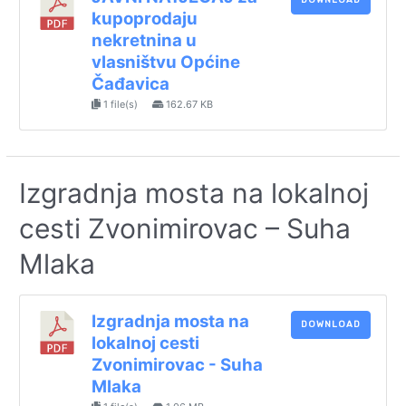
DOWNLOAD
kupoprodaju
nekretnina u
vlasništvu Općine
Čađavica
1 file(s)
162.67 KB
Izgradnja mosta na lokalnoj
cesti Zvonimirovac – Suha
Mlaka
Izgradnja mosta na
DOWNLOAD
lokalnoj cesti
Zvonimirovac - Suha
Mlaka