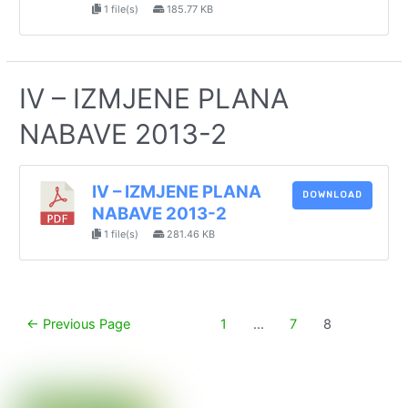
1 file(s)
185.77 KB
IV – IZMJENE PLANA
NABAVE 2013-2
IV – IZMJENE PLANA
DOWNLOAD
NABAVE 2013-2
1 file(s)
281.46 KB
Paginacija
←
Previous Page
1
…
7
8
objava