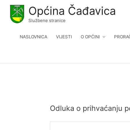
Skip
Općina Čađavica
to
content
Službene stranice
NASLOVNICA
VIJESTI
O OPĆINI
PRORA
Odluka o prihvaćanju p