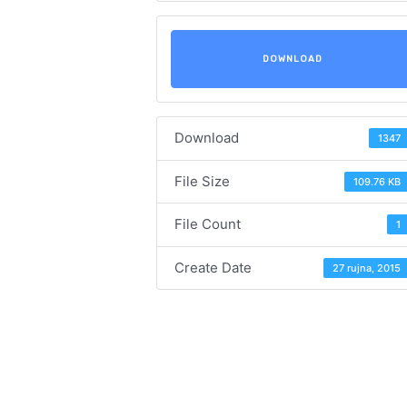
DOWNLOAD
Download
1347
File Size
109.76 KB
File Count
1
Create Date
27 rujna, 2015