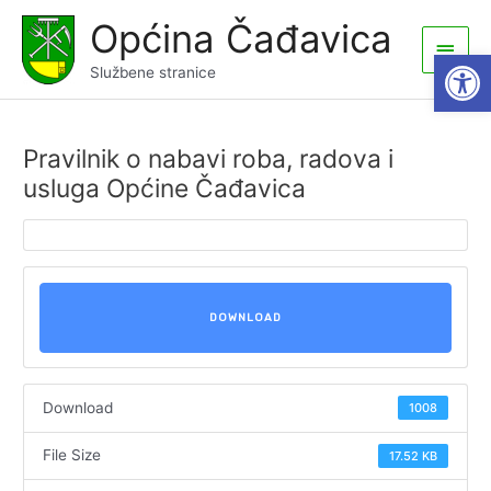
Skip
Općina Čađavica
to
Main
Open
content
Službene stranice
Men
Pravilnik o nabavi roba, radova i
usluga Općine Čađavica
DOWNLOAD
Download
1008
File Size
17.52 KB