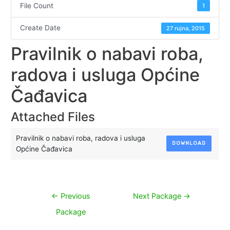
File Count
1
Create Date
27 rujna, 2015
Pravilnik o nabavi roba,
radova i usluga Općine
Čađavica
Attached Files
Pravilnik o nabavi roba, radova i usluga
DOWNLOAD
Općine Čađavica
Navigacija
←
Previous
Next Package
→
objava
Package