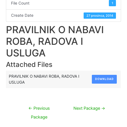
File Count
1
Create Date
27 prosinca, 2014
PRAVILNIK O NABAVI
ROBA, RADOVA I
USLUGA
Attached Files
PRAVILNIK O NABAVI ROBA, RADOVA I
DOWNLOAD
USLUGA
Navigacija
←
Previous
Next Package
→
objava
Package