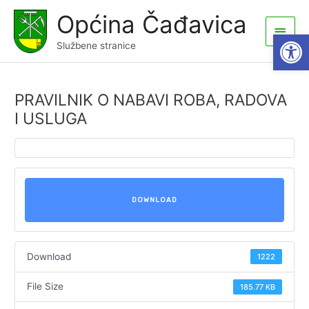
Skip
Općina Čađavica
to
Main
Open
content
Službene stranice
Men
PRAVILNIK O NABAVI ROBA, RADOVA
I USLUGA
DOWNLOAD
Download
1222
File Size
185.77 KB