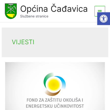
Skip
Općina Čađavica
to
Main
Open
content
Službene stranice
Men
VIJESTI