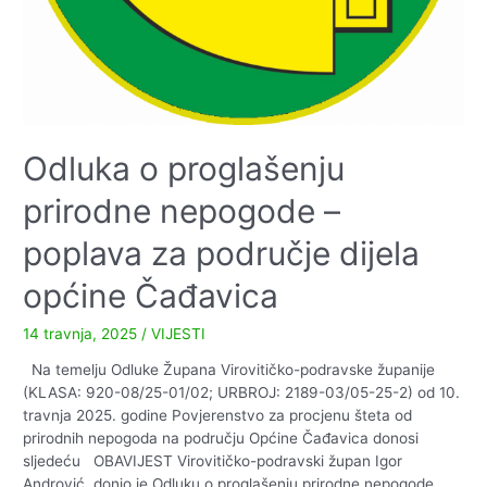
Odluka o proglašenju
prirodne nepogode –
poplava za područje dijela
općine Čađavica
14 travnja, 2025
/
VIJESTI
Na temelju Odluke Župana Virovitičko-podravske županije
(KLASA: 920-08/25-01/02; URBROJ: 2189-03/05-25-2) od 10.
travnja 2025. godine Povjerenstvo za procjenu šteta od
prirodnih nepogoda na području Općine Čađavica donosi
sljedeću OBAVIJEST Virovitičko-podravski župan Igor
Andrović, donio je Odluku o proglašenju prirodne nepogode