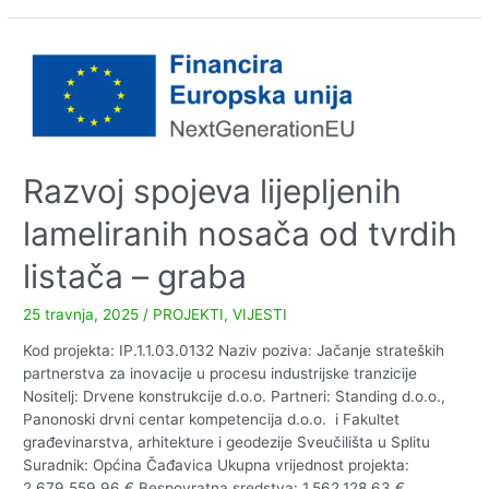
IZBORI
obiteljskih
2025.g.
kuća
građana
u
riziku
od
energetskog
siromaštva
Razvoj spojeva lijepljenih
lameliranih nosača od tvrdih
listača – graba
25 travnja, 2025
/
PROJEKTI
,
VIJESTI
Kod projekta: IP.1.1.03.0132 Naziv poziva: Jačanje strateških
partnerstva za inovacije u procesu industrijske tranzicije
Nositelj: Drvene konstrukcije d.o.o. Partneri: Standing d.o.o.,
Panonoski drvni centar kompetencija d.o.o. i Fakultet
građevinarstva, arhitekture i geodezije Sveučilišta u Splitu
Suradnik: Općina Čađavica Ukupna vrijednost projekta:
2.679.559,96 € Bespovratna sredstva: 1.562.128,63 €