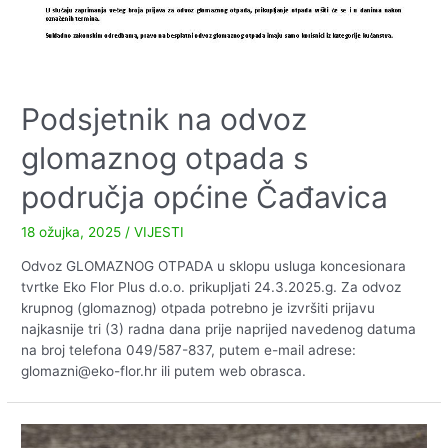
Podsjetnik na odvoz
glomaznog otpada s
područja općine Čađavica
18 ožujka, 2025
/
VIJESTI
Odvoz GLOMAZNOG OTPADA u sklopu usluga koncesionara
tvrtke Eko Flor Plus d.o.o. prikupljati 24.3.2025.g. Za odvoz
krupnog (glomaznog) otpada potrebno je izvršiti prijavu
najkasnije tri (3) radna dana prije naprijed navedenog datuma
na broj telefona 049/587-837, putem e-mail adrese:
glomazni@eko-flor.hr ili putem web obrasca.