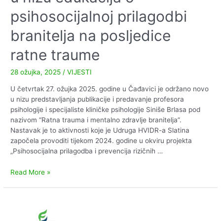
psihosocijalnoj prilagodbi
branitelja na posljedice
ratne traume
28 ožujka, 2025
/
VIJESTI
U četvrtak 27. ožujka 2025. godine u Čađavici je održano novo
u nizu predstavljanja publikacije i predavanje profesora
psihologije i specijaliste kliničke psihologije Siniše Brlasa pod
nazivom “Ratna trauma i mentalno zdravlje branitelja”.
Nastavak je to aktivnosti koje je Udruga HVIDR-a Slatina
započela provoditi tijekom 2024. godine u okviru projekta
„Psihosocijalna prilagodba i prevencija rizičnih …
U
Read More »
Čađavici
je
održana
nova