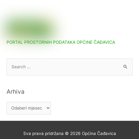
području
općine
Čađavica
PORTAL PROSTORNIH PODATAKA OPĆINE ČAĐAVICA
S
e
a
r
Arhiva
c
h
A
f
r
o
h
r
i
Sva prava pridržana © 2026
Općina Čađavica
: