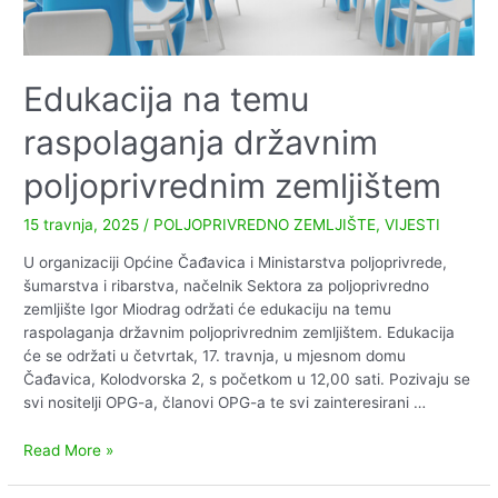
Edukacija na temu
raspolaganja državnim
poljoprivrednim zemljištem
15 travnja, 2025
/
POLJOPRIVREDNO ZEMLJIŠTE
,
VIJESTI
U organizaciji Općine Čađavica i Ministarstva poljoprivrede,
šumarstva i ribarstva, načelnik Sektora za poljoprivredno
zemljište Igor Miodrag održati će edukaciju na temu
raspolaganja državnim poljoprivrednim zemljištem. Edukacija
će se održati u četvrtak, 17. travnja, u mjesnom domu
Čađavica, Kolodvorska 2, s početkom u 12,00 sati. Pozivaju se
svi nositelji OPG-a, članovi OPG-a te svi zainteresirani …
Edukacija
Read More »
na
temu