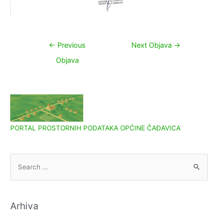
Navigacija
←
Previous
Next Objava
→
objava
Objava
PORTAL PROSTORNIH PODATAKA OPĆINE ČAĐAVICA
S
e
a
r
Arhiva
c