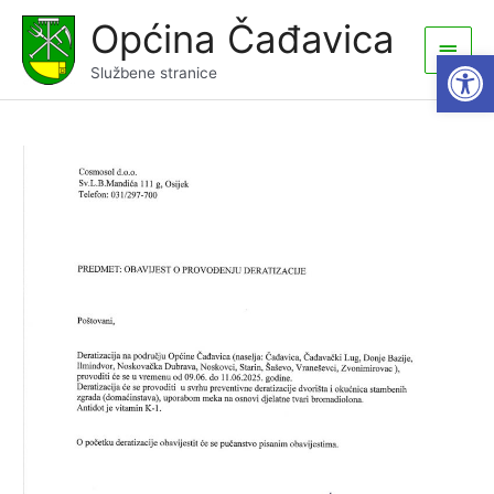
Skip
Općina Čađavica
to
Main
Open
content
Službene stranice
Men