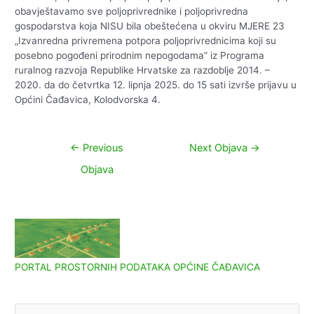
obavještavamo sve poljoprivrednike i poljoprivredna
gospodarstva koja NISU bila obeštećena u okviru MJERE 23
„Izvanredna privremena potpora poljoprivrednicima koji su
posebno pogođeni prirodnim nepogodama” iz Programa
ruralnog razvoja Republike Hrvatske za razdoblje 2014. –
2020. da do četvrtka 12. lipnja 2025. do 15 sati izvrše prijavu u
Općini Čađavica, Kolodvorska 4.
Navigacija
←
Previous
Next Objava
→
objava
Objava
PORTAL PROSTORNIH PODATAKA OPĆINE ČAĐAVICA
S