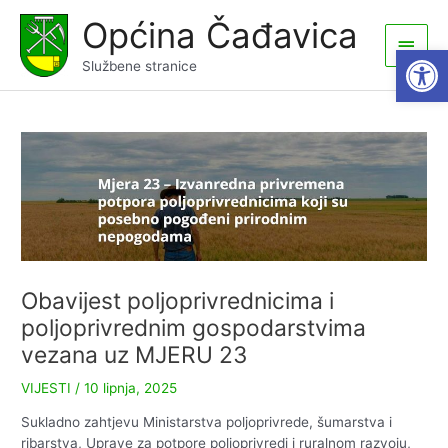
Skip
Općina Čađavica
to
Main
Open
content
Službene stranice
Men
Obavijest poljoprivrednicima i
poljoprivrednim gospodarstvima
vezana uz MJERU 23
VIJESTI
/
10 lipnja, 2025
Sukladno zahtjevu Ministarstva poljoprivrede, šumarstva i
ribarstva, Uprave za potpore poljoprivredi i ruralnom razvoju,