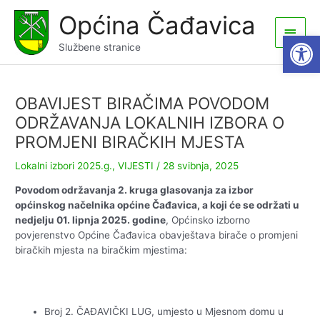
Skip
Općina Čađavica
to
Main
Open
content
Službene stranice
Men
OBAVIJEST BIRAČIMA POVODOM
ODRŽAVANJA LOKALNIH IZBORA O
PROMJENI BIRAČKIH MJESTA
Lokalni izbori 2025.g.
,
VIJESTI
/
28 svibnja, 2025
Povodom održavanja 2. kruga glasovanja za izbor
općinskog načelnika općine Čađavica, a koji će se održati u
nedjelju 01. lipnja 2025. godine
, Općinsko izborno
povjerenstvo Općine Čađavica obavještava birače o promjeni
biračkih mjesta na biračkim mjestima:
Broj 2. ČAĐAVIČKI LUG, umjesto u Mjesnom domu u