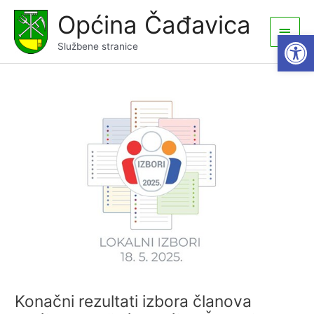
Skip
Općina Čađavica
to
Main
Open
content
Službene stranice
Men
Konačni rezultati izbora članova