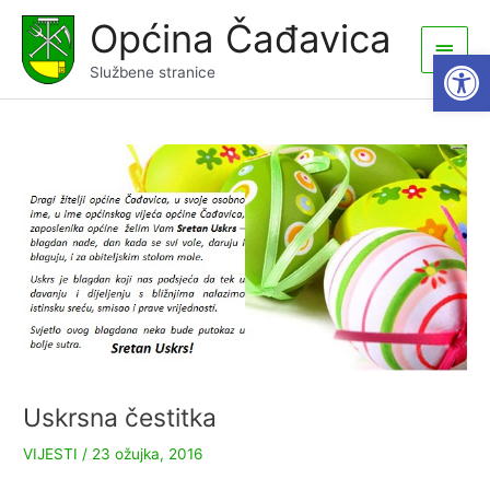
Skip
Općina Čađavica
to
Main
Open
content
Službene stranice
Men
Uskrsna čestitka
VIJESTI
/
23 ožujka, 2016