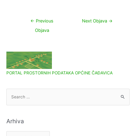
Navigacija
←
Previous
Next Objava
→
objava
Objava
PORTAL PROSTORNIH PODATAKA OPĆINE ČAĐAVICA
S
e
a
r
Arhiva
c
h
A