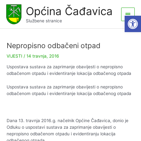
Skip
Općina Čađavica
to
Main
Open
content
Službene stranice
Men
Nepropisno odbačeni otpad
VIJESTI
/
14 travnja, 2016
Uspostava sustava za zaprimanje obavijesti o nepropisno
odbačenom otpadu i evidentiranje lokacija odbačenog otpada
Uspostava sustava za zaprimanje obavijesti o nepropisno
odbačenom otpadu i evidentiranje lokacija odbačenog otpada
Dana 13. travnja 2016.g. načelnik Općine Čađavica, donio je
Odluku o uspostavi sustava za zaprimanje obavijesti o
nepropisno odbačenom otpadu i evidentiranju lokacija
odbačenog otpada.