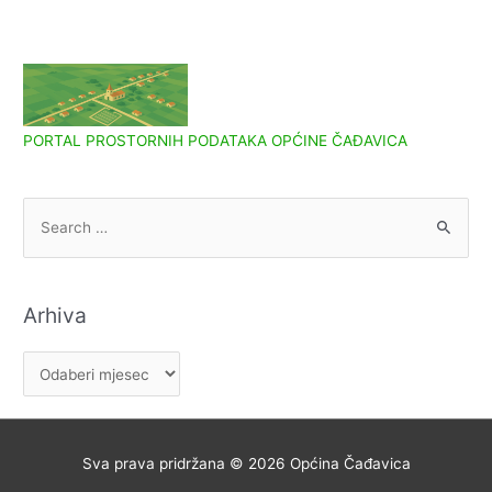
PORTAL PROSTORNIH PODATAKA OPĆINE ČAĐAVICA
S
e
a
r
Arhiva
c
h
A
f
r
o
h
r
i
Sva prava pridržana © 2026
Općina Čađavica
:
v