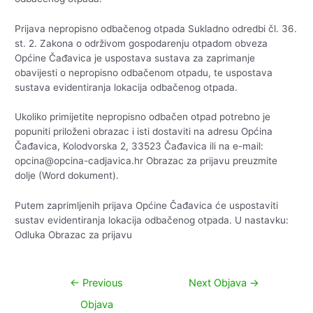
Prijava nepropisno odbačenog otpada Sukladno odredbi čl. 36.
st. 2. Zakona o održivom gospodarenju otpadom obveza
Općine Čađavica je uspostava sustava za zaprimanje
obavijesti o nepropisno odbačenom otpadu, te uspostava
sustava evidentiranja lokacija odbačenog otpada.
Ukoliko primijetite nepropisno odbačen otpad potrebno je
popuniti priloženi obrazac i isti dostaviti na adresu Općina
Čađavica, Kolodvorska 2, 33523 Čađavica ili na e-mail:
opcina@opcina-cadjavica.hr Obrazac za prijavu preuzmite
dolje (Word dokument).
Putem zaprimljenih prijava Općine Čađavica će uspostaviti
sustav evidentiranja lokacija odbačenog otpada. U nastavku:
Odluka Obrazac za prijavu
Navigacija
←
Previous
Next Objava
→
objava
Objava