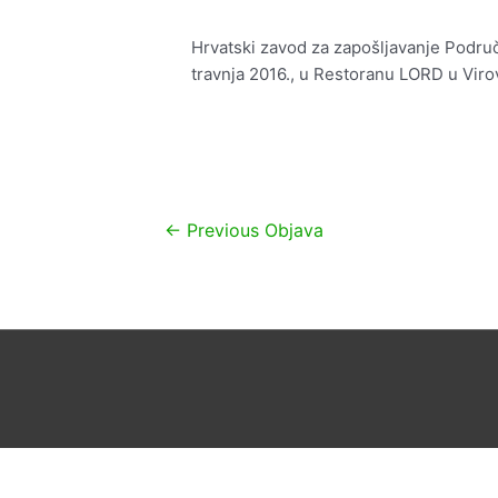
Hrvatski zavod za zapošljavanje Područn
travnja 2016., u Restoranu LORD u Virov
Navigacija
←
Previous Objava
objava