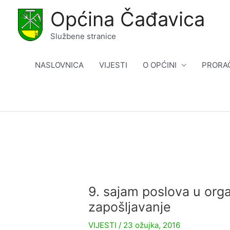
Skip
Općina Čađavica
to
content
Službene stranice
NASLOVNICA
VIJESTI
O OPĆINI
PRORA
9. sajam poslova u org
zapošljavanje
VIJESTI
/
23 ožujka, 2016