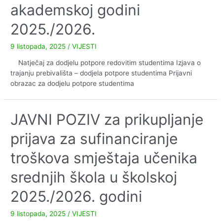
akademskoj godini
MALOM”
ZA
2025./2026.
DJECU
I
9 listopada, 2025
/
VIJESTI
PRIRODU
Natječaj za dodjelu potpore redovitim studentima Izjava o
trajanju prebivališta – dodjela potpore studentima Prijavni
obrazac za dodjelu potpore studentima
JAVNI POZIV za prikupljanje
prijava za sufinanciranje
troškova smještaja učenika
srednjih škola u školskoj
2025./2026. godini
9 listopada, 2025
/
VIJESTI