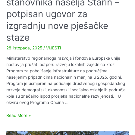
stanovnika naselja Starin –
potpisan ugovor za
izgradnju nove pješačke
staze
28 listopada, 2025
/
VIJESTI
Ministarstvo regionalnoga razvoja i fondova Europske unije
nastavlja pružati potporu razvoju lokalnih zajednica kroz
Program za poboljšanje infrastrukture na područjima
naseljenim pripadnicima nacionalnih manjina u 2025. godini.
Program je usmjeren na poticanje društvenog i gospodarskog
razvoja demografski, ekonomski i socijalno oslabjelih područja
koja su značajno ispod prosjeka nacionalne razvijenosti. U
okviru ovog Programa Općina …
Općina
Read More »
Čađavica
ulaže
u