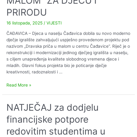
MALOM” ZA DJECU I
PRIRODU
16 listopada, 2025
/
VIJESTI
ČAĐAVICA – Djeca u naselju Čađavica dobila su novo moderno
dječje igralište zahvaljujući uspješno provedenom projektu pod
nazivom „Dravska priča u malom u centru Čađavice“. Riječ je o
rekonstrukciji i modernizaciji jedinog dječjeg igrališta u naselju,
s ciljem unapređenja kvalitete slobodnog vremena djece i
mladih. Glavni fokus projekta bio je poticanje dječje
kreativnosti, radoznalosti i …
NOVO
Read More »
MODERNO
IGRALIŠTE
U
NATJEČAJ za dodjelu
ČAĐAVICI
financijske potpore
–
“DRAVSKA
redovitim studentima u
PRIČA
U