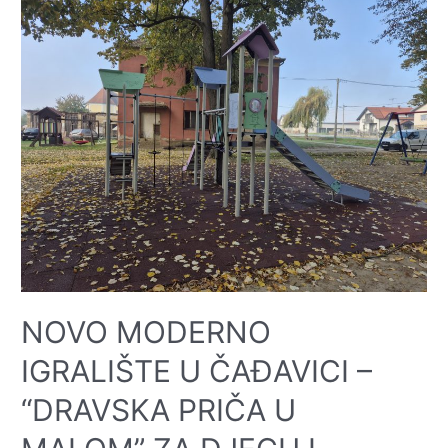
sigurnost
i
kvalitetu
života
stanovnika
naselja
Starin
–
potpisan
ugovor
za
izgradnju
nove
pješačke
staze
NOVO MODERNO
IGRALIŠTE U ČAĐAVICI –
“DRAVSKA PRIČA U