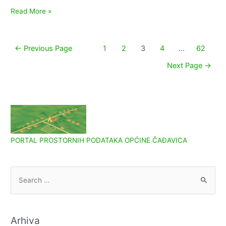
Obavijest
Read More »
korisnicima
zajamčene
minimalne
Paginacija
←
Previous Page
1
2
3
4
…
62
naknade
objava
Next Page
→
PORTAL PROSTORNIH PODATAKA OPĆINE ČAĐAVICA
S
e
a
r
Arhiva