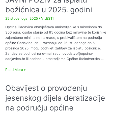
božićnica u 2025. godini
25 studenoga, 2025
/
VIJESTI
Općina Čađavica obavještava umirovljenike s mirovinom do
350 eura, osobe starije od 65 godina bez mirovine te korisnike
zajamčene minimalne naknade, s prebivalištem na području
općine Čađavica, da u razdoblju od 25. studenoga do 5.
prosinca 2025. mogu podnijeti zahtjev za isplatu božićnice.
Zahtjev se podnosi na e-mail racunovodstvo@opcina-
cadjavica.hr ili osobno u prostorijama Općine (Kolodvorska …
JAVNI
Read More »
POZIV
za
isplatu
Obavijest o provođenju
božićnica
jesenskog dijela deratizacije
u
2025.
na području općine
godini