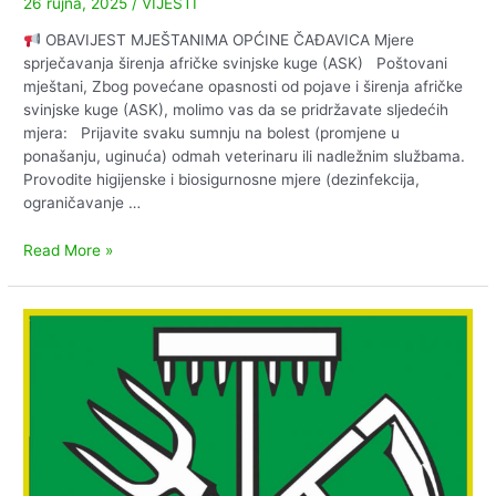
26 rujna, 2025
/
VIJESTI
OBAVIJEST MJEŠTANIMA OPĆINE ČAĐAVICA Mjere
sprječavanja širenja afričke svinjske kuge (ASK) Poštovani
mještani, Zbog povećane opasnosti od pojave i širenja afričke
svinjske kuge (ASK), molimo vas da se pridržavate sljedećih
mjera: Prijavite svaku sumnju na bolest (promjene u
ponašanju, uginuća) odmah veterinaru ili nadležnim službama.
Provodite higijenske i biosigurnosne mjere (dezinfekcija,
ograničavanje …
Obavijest
Read More »
mještanima
općine
Čađavica
–
ASK