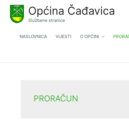
Skip
Općina Čađavica
to
content
Službene stranice
NASLOVNICA
VIJESTI
O OPĆINI
PRORA
PRORAČUN