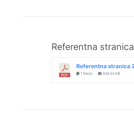
Referentna stranic
Referentna stranica
1 file(s)
549.52 KB