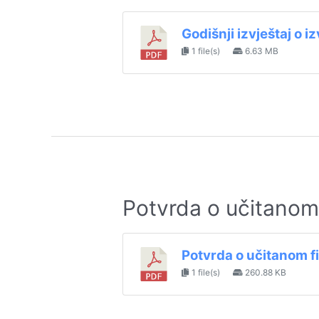
Godišnji izvještaj o 
1 file(s)
6.63 MB
Potvrda o učitanom
Potvrda o učitanom f
1 file(s)
260.88 KB