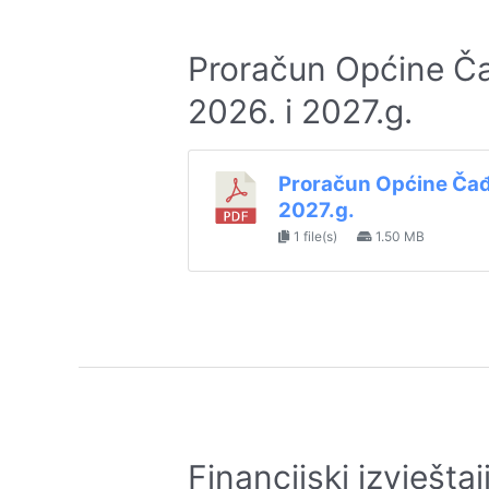
Proračun Općine Čađ
2026. i 2027.g.
Proračun Općine Čađav
2027.g.
1 file(s)
1.50 MB
Financijski izvješta