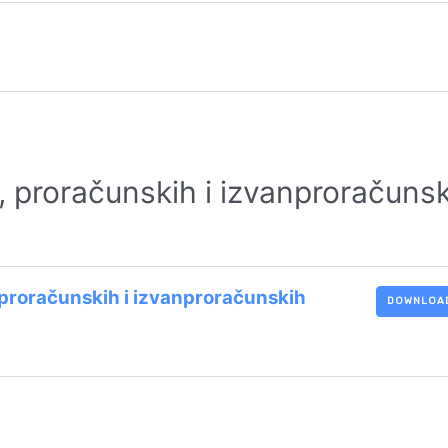
a, proračunskih i izvanproračuns
, proračunskih i izvanproračunskih
DOWNLOA