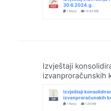
30.6.2024.g.
1 file(s)
10.63 MB
Izvještaji konsolidi
izvanproračunskih 
Izvještaji konsolidir
izvanproračunskih k
1 file(s)
1.29 MB