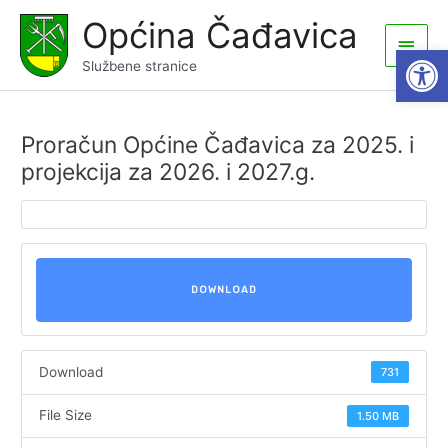
Skip
Općina Čađavica
to
Main
Open
content
Službene stranice
Men
Proračun Općine Čađavica za 2025. i
projekcija za 2026. i 2027.g.
DOWNLOAD
Download
731
File Size
1.50 MB