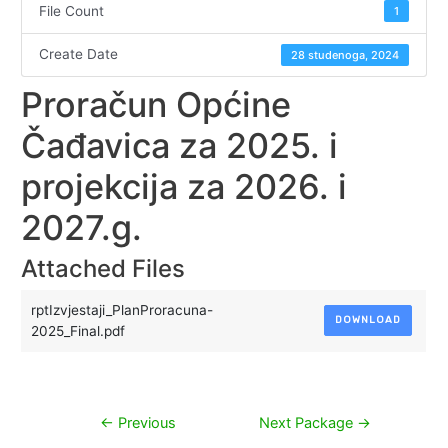
File Count
1
Create Date
28 studenoga, 2024
Proračun Općine
Čađavica za 2025. i
projekcija za 2026. i
2027.g.
Attached Files
rptIzvjestaji_PlanProracuna-
DOWNLOAD
2025_Final.pdf
Navigacija
←
Previous
Next Package
→
objava