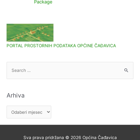
Package
PORTAL PROSTORNIH PODATAKA OPĆINE ČAĐAVICA
S
e
a
r
Arhiva
c
h
A
f
r
o
h
r
i
Sva prava pridržana © 2026
Općina Čađavica