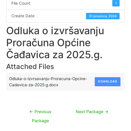
File Count
1
Create Date
31 prosinca, 2024
Odluka o izvršavanju
Proračuna Općine
Čađavica za 2025.g.
Attached Files
Odluka-o-izvrsavanju-Proracuna-Opcine-
DOWNLOAD
Cadavica-za-2025.g.docx
Navigacija
←
Previous
Next Package
→
objava
Package