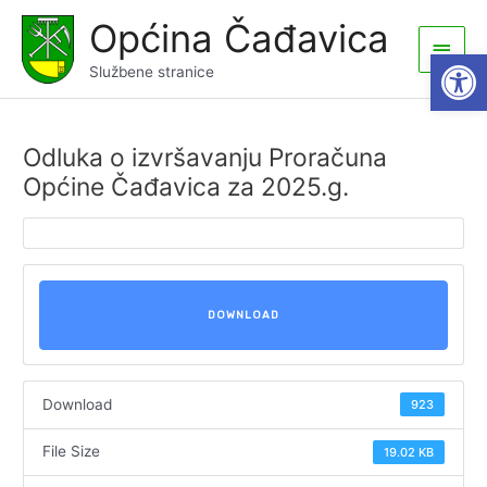
Skip
Općina Čađavica
to
Main
Open
content
Službene stranice
Men
Odluka o izvršavanju Proračuna
Općine Čađavica za 2025.g.
DOWNLOAD
Download
923
File Size
19.02 KB