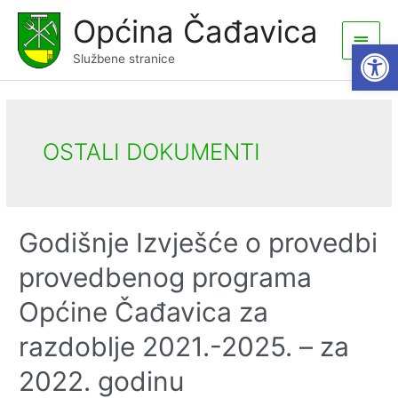
Skip
Općina Čađavica
to
Main
Open
content
Službene stranice
Men
OSTALI DOKUMENTI
Godišnje Izvješće o provedbi
provedbenog programa
Općine Čađavica za
razdoblje 2021.-2025. – za
2022. godinu