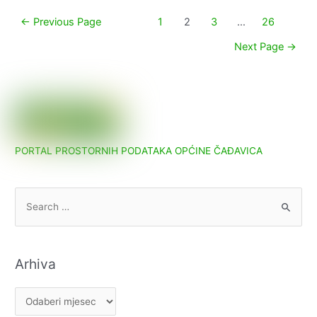
Paginacija
←
Previous Page
1
2
3
…
26
objava
Next Page
→
PORTAL PROSTORNIH PODATAKA OPĆINE ČAĐAVICA
S
e
a
r
Arhiva
c
h
A
f
r