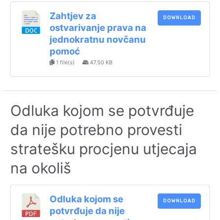
Zahtjev za
DOWNLOAD
ostvarivanje prava na
jednokratnu novčanu
pomoć
1 file(s)
47.50 KB
Odluka kojom se potvrđuje
da nije potrebno provesti
stratešku procjenu utjecaja
na okoliš
Odluka kojom se
DOWNLOAD
potvrđuje da nije