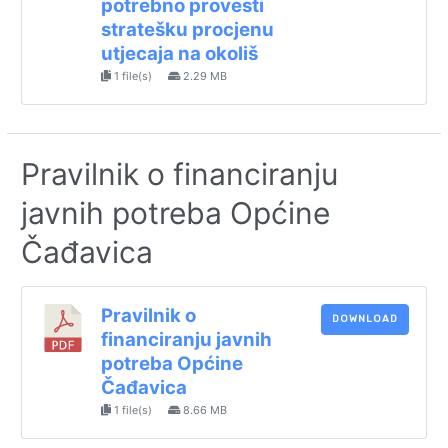
potrebno provesti
stratešku procjenu
utjecaja na okoliš
1 file(s)
2.29 MB
Pravilnik o financiranju
javnih potreba Općine
Čađavica
Pravilnik o
DOWNLOAD
financiranju javnih
potreba Općine
Čađavica
1 file(s)
8.66 MB