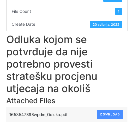
File Count
1
Create Date
20 svibnja, 2022
Odluka kojom se
potvrđuje da nije
potrebno provesti
stratešku procjenu
utjecaja na okoliš
Attached Files
1653547898wpdm_Odluka.pdf
DOWNLOAD