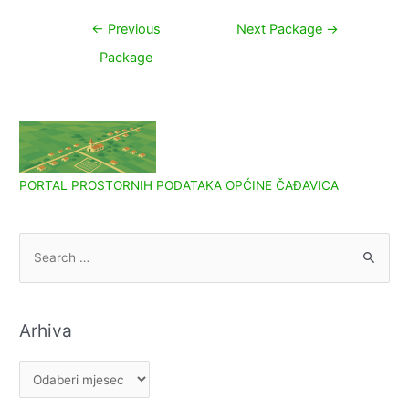
Navigacija
←
Previous
Next Package
→
objava
Package
PORTAL PROSTORNIH PODATAKA OPĆINE ČAĐAVICA
S
e
a
r
Arhiva
c
h
A
f
r