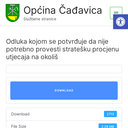
Skip
Općina Čađavica
to
Main
Open
content
Službene stranice
Men
Odluka kojom se potvrđuje da nije
potrebno provesti stratešku procjenu
utjecaja na okoliš
DOWNLOAD
Download
2713
File Size
2.29 MB