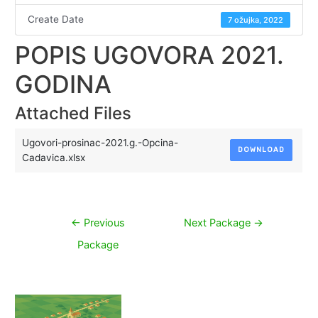
Create Date
7 ožujka, 2022
POPIS UGOVORA 2021.
GODINA
Attached Files
Ugovori-prosinac-2021.g.-Opcina-
DOWNLOAD
Cadavica.xlsx
Navigacija
←
Previous
Next Package
→
objava
Package