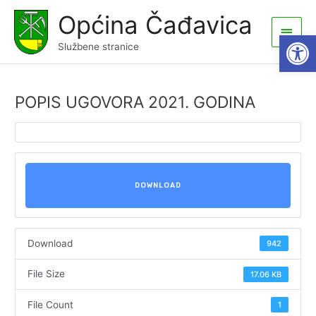
Skip
Općina Čađavica
to
Main
Open
content
Službene stranice
Men
POPIS UGOVORA 2021. GODINA
DOWNLOAD
Download
942
File Size
17.06 KB
File Count
1