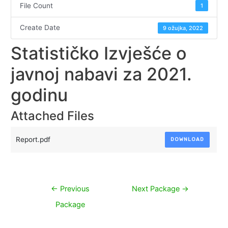
File Count
1
Create Date
9 ožujka, 2022
Statističko Izvješće o
javnoj nabavi za 2021.
godinu
Attached Files
Report.pdf
DOWNLOAD
Navigacija
←
Previous
Next Package
→
objava
Package