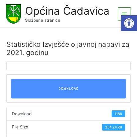
Skip
Općina Čađavica
to
Main
Open
content
Službene stranice
Men
Statističko Izvješće o javnoj nabavi za
2021. godinu
DOWNLOAD
Download
1188
File Size
254.24 KB