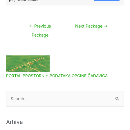
Navigacija
←
Previous
Next Package
→
objava
Package
PORTAL PROSTORNIH PODATAKA OPĆINE ČAĐAVICA
S
e
a
r
Arhiva
c