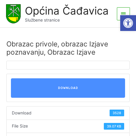
Skip
Općina Čađavica
to
Main
Open
content
Službene stranice
Men
Obrazac privole, obrazac Izjave
poznavanju, Obrazac Izjave
DOWNLOAD
Download
3528
File Size
39.07 KB