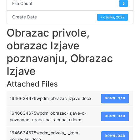
File Count
3
Create Date
7 ožujka, 2022
Obrazac privole,
obrazac Izjave
poznavanju, Obrazac
Izjave
Attached Files
1646634676wpdm_obrazac_izjave.docx
DOWNLOAD
1646634675wpdm_obrazac-izjave-o-
DOWNLOAD
poznavanju-rada-na-racunalu.docx
1646634675wpdm_privola_-_kom-
DOWNLOAD
polj.redar_.docx