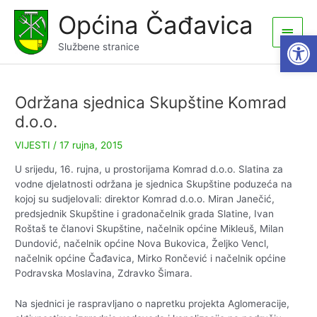
Skip
Općina Čađavica
to
Main
Open
content
Službene stranice
Men
Održana sjednica Skupštine Komrad
d.o.o.
VIJESTI
/
17 rujna, 2015
U srijedu, 16. rujna, u prostorijama Komrad d.o.o. Slatina za
vodne djelatnosti održana je sjednica Skupštine poduzeća na
kojoj su sudjelovali: direktor Komrad d.o.o. Miran Janečić,
predsjednik Skupštine i gradonačelnik grada Slatine, Ivan
Roštaš te članovi Skupštine, načelnik općine Mikleuš, Milan
Dundović, načelnik općine Nova Bukovica, Željko Vencl,
načelnik općine Čađavica, Mirko Rončević i načelnik općine
Podravska Moslavina, Zdravko Šimara.
Na sjednici je raspravljano o napretku projekta Aglomeracije,