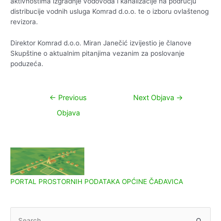
aktivnostima izgradnje vodovoda i kanalizacije na području
distribucije vodnih usluga Komrad d.o.o. te o izboru ovlaštenog
revizora.
Direktor Komrad d.o.o. Miran Janečić izvijestio je članove
Skupštine o aktualnim pitanjima vezanim za poslovanje
poduzeća.
Navigacija
←
Previous
Next Objava
→
objava
Objava
PORTAL PROSTORNIH PODATAKA OPĆINE ČAĐAVICA
S